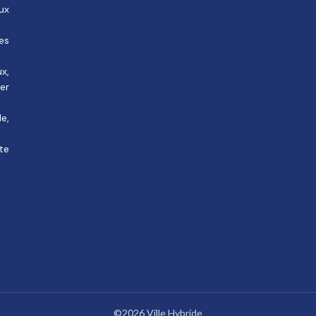
ux
des
ux,
rer
e,
te
©2026 Ville Hybride