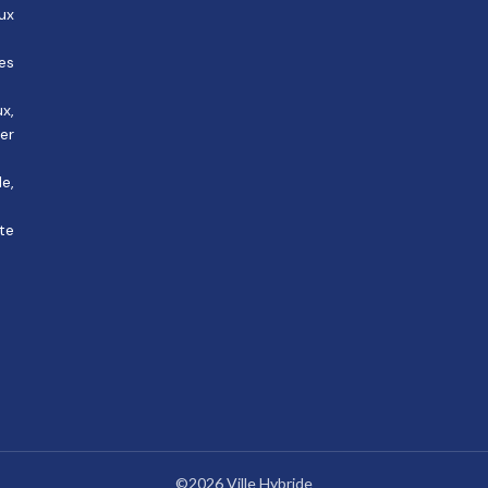
ux
des
ux,
rer
e,
te
©2026 Ville Hybride