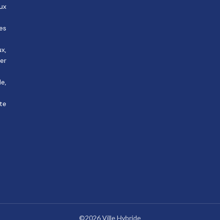
ux
des
ux,
rer
e,
te
©2026 Ville Hybride