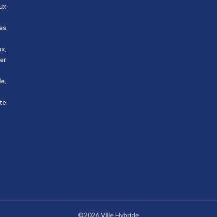
ux
des
ux,
rer
e,
te
©2026 Ville Hybride