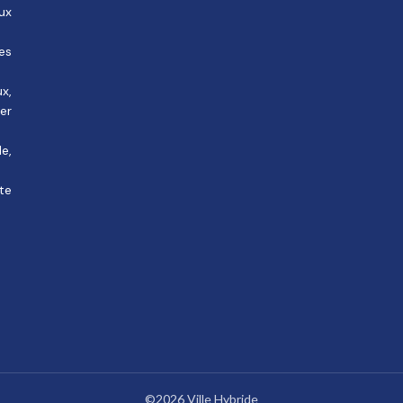
ux
des
ux,
rer
e,
te
©2026 Ville Hybride