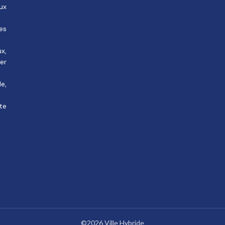
ux
des
ux,
rer
e,
te
©2026 Ville Hybride