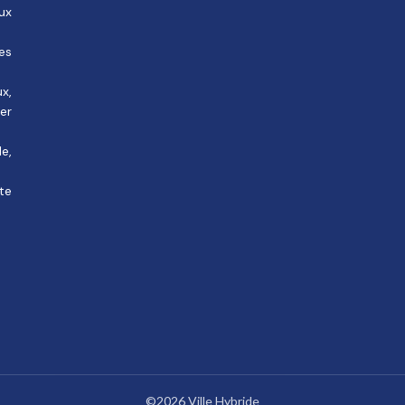
ux
des
ux,
rer
e,
te
©2026 Ville Hybride