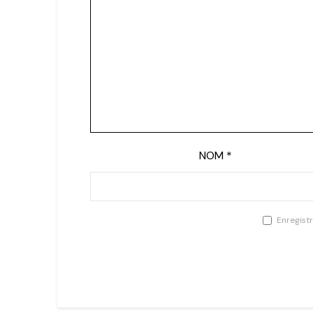
NOM
*
Enregist