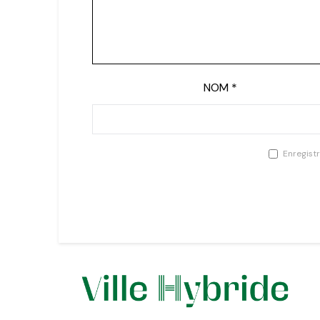
NOM
*
Enregist