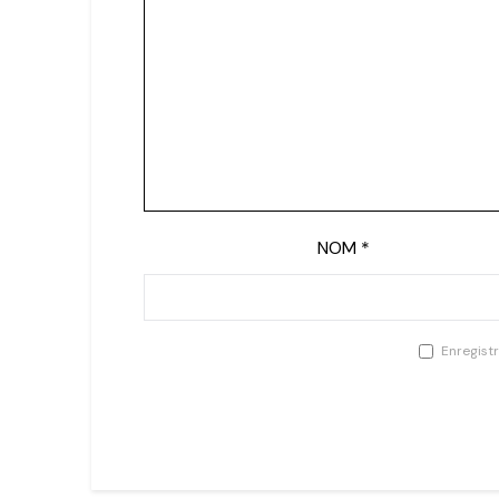
NOM
*
Enregist