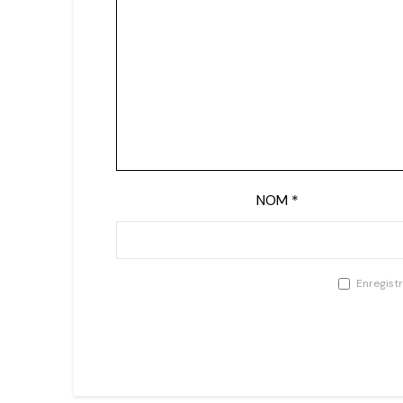
NOM
*
Enregist