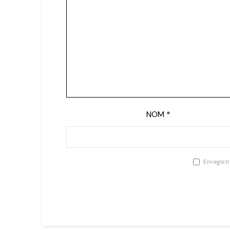
NOM
*
Enregist