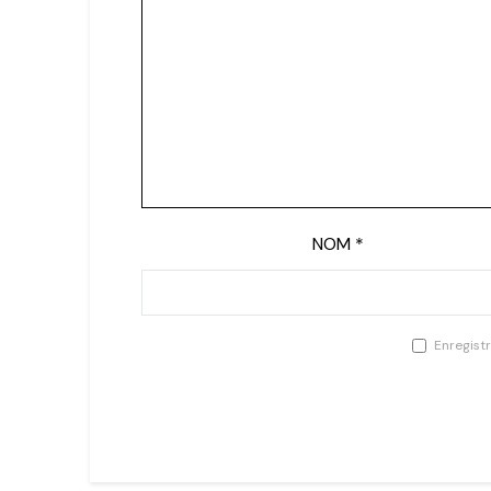
NOM
*
Enregist