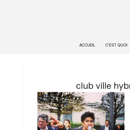
ACCUEIL
C’EST QUOI
club ville hy