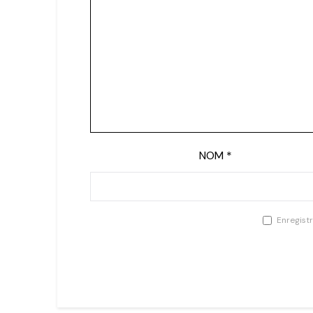
NOM
*
Enregist