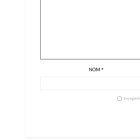
NOM
*
Enregist