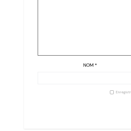
NOM
*
Enregist