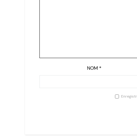
NOM
*
Enregist