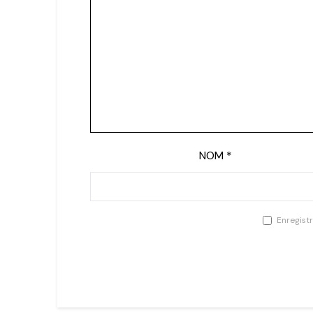
NOM
*
Enregist