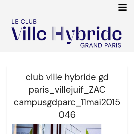
club ville hybride gd
paris_villejuif_ZAC
campusgdparc_11mai2015
046