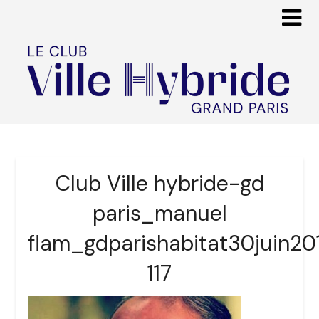
Club Ville hybride-gd
paris_manuel
flam_gdparishabitat30juin20
117