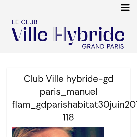
Club Ville hybride-gd
paris_manuel
flam_gdparishabitat30juin20
118