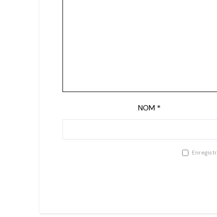
NOM
*
Enregist