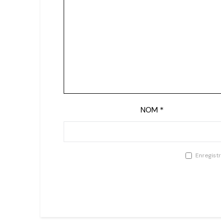
NOM
*
Enregist