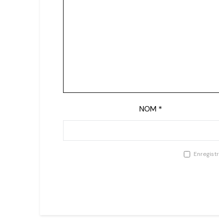
NOM
*
Enregist