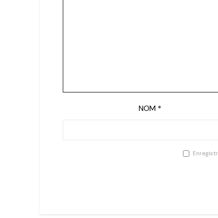
NOM
*
Enregist