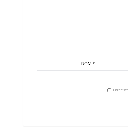
NOM
*
Enregist