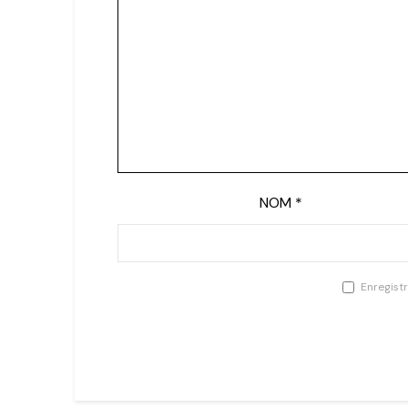
NOM
*
Enregist