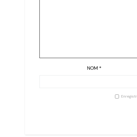
NOM
*
Enregist