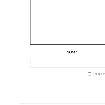
NOM
*
Enregist