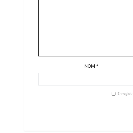
NOM
*
Enregist