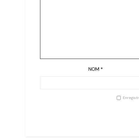
NOM
*
Enregist