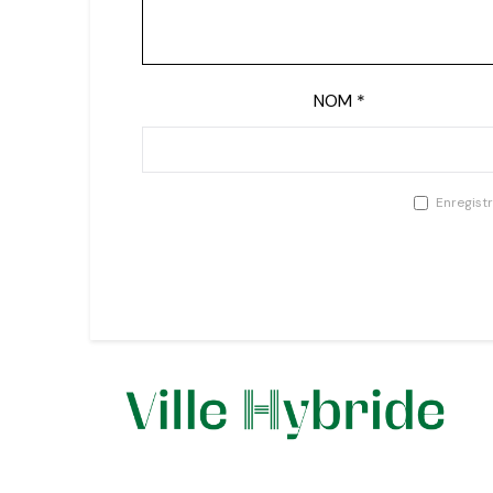
NOM
*
Enregist