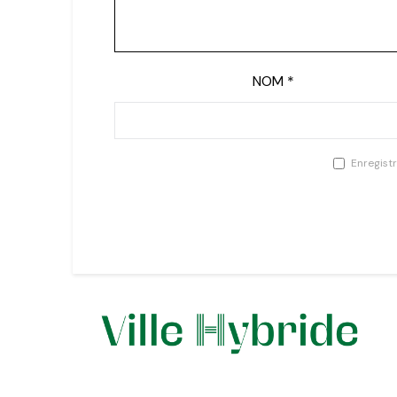
NOM
*
Enregist