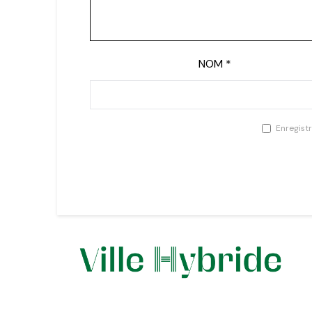
NOM
*
Enregist