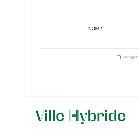
NOM
*
Enregist