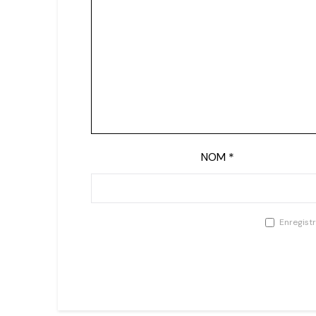
NOM
*
Enregist