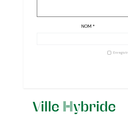
NOM
*
Enregist