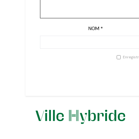
NOM
*
Enregist