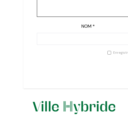
NOM
*
Enregist