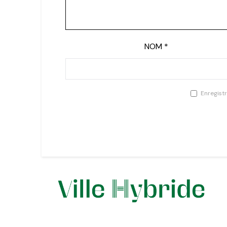
NOM
*
Enregist