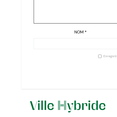
NOM
*
Enregist