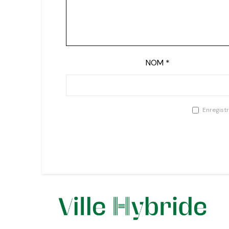
NOM
*
Enregist