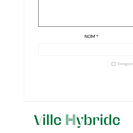
NOM
*
Enregist