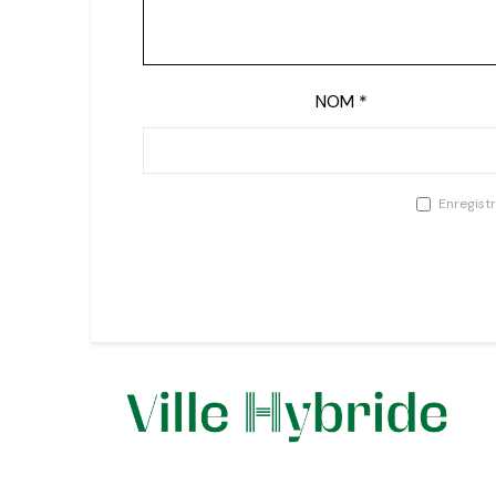
NOM
*
Enregist