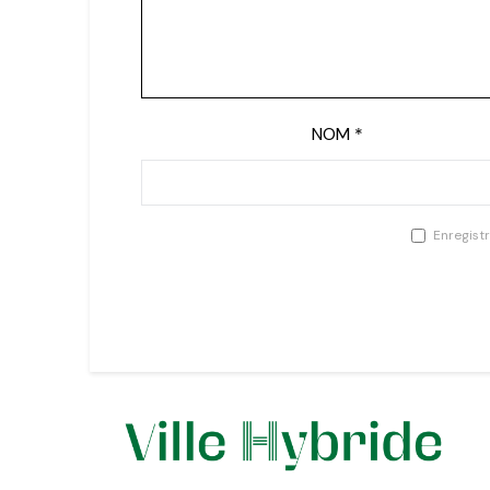
NOM
*
Enregist