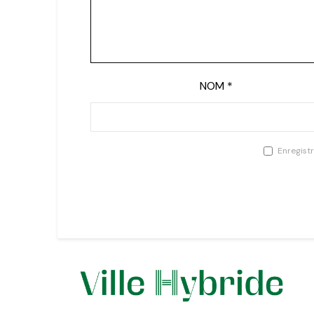
NOM
*
Enregist