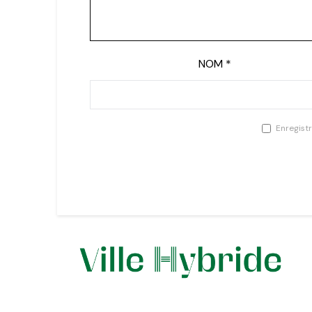
NOM
*
Enregist