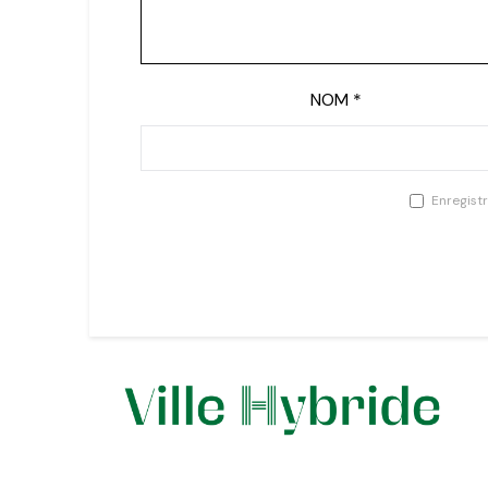
NOM
*
Enregist