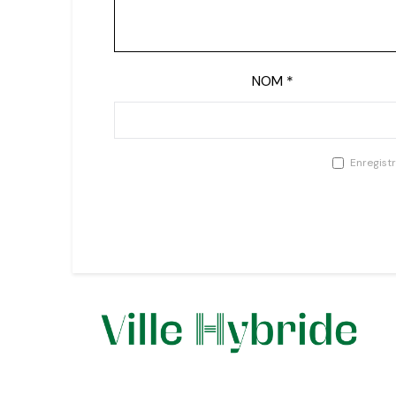
NOM
*
Enregist